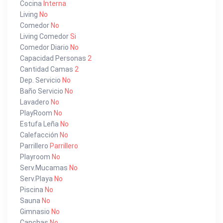
Cocina
Interna
Living
No
Comedor
No
Living Comedor
Si
Comedor Diario
No
Capacidad Personas
2
Cantidad Camas
2
Dep. Servicio
No
Baño Servicio
No
Lavadero
No
PlayRoom
No
Estufa Leña
No
Calefacción
No
Parrillero
Parrillero
Playroom
No
Serv.Mucamas
No
Serv.Playa
No
Piscina
No
Sauna
No
Gimnasio
No
Canchas
No