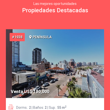
Las mejores oportunidades
Propiedades Destacadas
#988
PENÍNSULA
Venta U$S 128,000
2
Dorms.:
1
| Baños:
1
| Sup.:
43 m