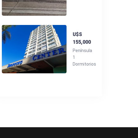
U$S
155,000
Península
1
Dormitorios