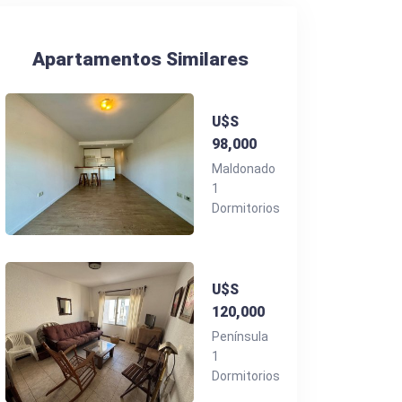
Apartamentos Similares
U$S
98,000
Maldonado
1
Dormitorios
U$S
120,000
Península
1
Dormitorios