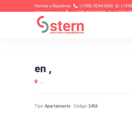
Ventas y Alquileres
(+598) 4244 6060
(+598
Administración
(+598) 4244 2583
(+598) 99
en ,
, ,
Tipo:
Apartamento
Código:
3456