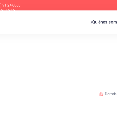
) 91 24 6060
 21 60 60
¿Quiénes so
Dormito