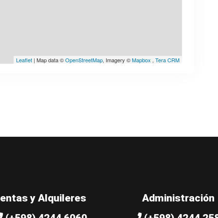
Leaflet
| Map data ©
OpenStreetMap
, Imagery ©
Mapbox
,
Tera CRM
entas y Alquileres
Administración