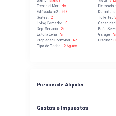
Barrio:
Mansa
Vista :
A La
Frente al Mar :
No
Distancia a
Edificado m2 :
568
Dormitorio
Suites :
2
Toilette :
S
Living Comedor :
Si
Capacidad
Dep. Servicio :
Si
Baño Servic
Estufa Leña :
Si
Garage :
S
Propiedad Horizonal :
No
Piscina :
C
Tipo de Techo :
2 Aguas
Precios de Alquiler
Gastos e Impuestos