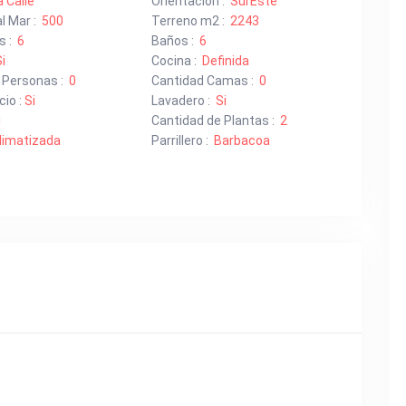
 Calle
Orientacion :
SurEste
l Mar :
500
Terreno m2 :
2243
s :
6
Baños :
6
i
Cocina :
Definida
 Personas :
0
Cantidad Camas :
0
io :
Si
Lavadero :
Si
i
Cantidad de Plantas :
2
limatizada
Parrillero :
Barbacoa