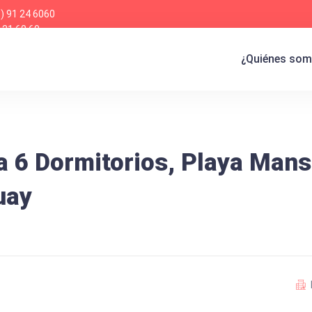
) 91 24 6060
 21 60 60
¿Quiénes so
a 6 Dormitorios, Playa Mans
uay